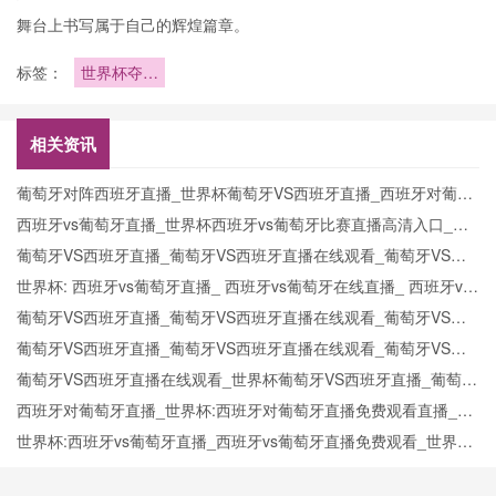
舞台上书写属于自己的辉煌篇章。
标签：
世界杯夺冠
赔率每日更
新强队稳中
有变
相关资讯
葡萄牙对阵西班牙直播_世界杯葡萄牙VS西班牙直播_西班牙对葡萄
牙比赛直播在线无插件观看
西班牙vs葡萄牙直播_世界杯西班牙vs葡萄牙比赛直播高清入口_西
班牙vs葡萄牙预测分析直播
葡萄牙VS西班牙直播_葡萄牙VS西班牙直播在线观看_葡萄牙VS西
班牙实时全场直播入口
世界杯: 西班牙vs葡萄牙直播_ 西班牙vs葡萄牙在线直播_ 西班牙vs
葡萄牙CCTV5直播入口-24直播网
葡萄牙VS西班牙直播_葡萄牙VS西班牙直播在线观看_葡萄牙VS西
班牙实时全场直播入口
葡萄牙VS西班牙直播_葡萄牙VS西班牙直播在线观看_葡萄牙VS西
班牙实时全场直播入口
葡萄牙VS西班牙直播在线观看_世界杯葡萄牙VS西班牙直播_葡萄牙
VS西班牙比赛观看直达入口
西班牙对葡萄牙直播_世界杯:西班牙对葡萄牙直播免费观看直播_世
界杯西班牙对葡萄牙直播在线观看高清无插件
世界杯:西班牙vs葡萄牙直播_西班牙vs葡萄牙直播免费观看_世界杯
今日西班牙vs葡萄牙直播在线观看高清视频直播