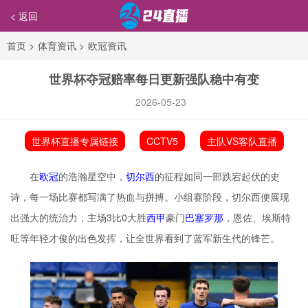
< 返回
首页
>
体育资讯
>
欧冠资讯
世界杯夺冠赔率每日更新强队稳中有变
2026-05-23
世界杯直播专属链接
CCTV5
主队VS客队直播
在
欧冠
的浩瀚星空中，
切尔西
的征程如同一部跌宕起伏的史
诗，每一场比赛都写满了热血与拼搏。小组赛阶段，切尔西便展现
出强大的统治力，主场3比0大胜
西甲
豪门
巴塞罗那
，恩佐、埃斯特
旺等年轻才俊的出色发挥，让全世界看到了蓝军新生代的锋芒。