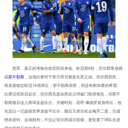
然而，真正的考验在收官阶段来临。欧冠第8轮，切尔西客场挑
战
那不勒斯
，这场比赛对于双方而言都是生死之战。切尔西若胜，
将直接锁定欧冠16强席位；那不勒斯若胜，则还有附加赛的希望。
比赛过程跌宕起伏，切尔西先是由恩佐点球破门取得领先，但那不
勒斯随后连入两球反超比分。关键时刻，若昂·佩德罗挺身而出，他
先是以一记超级世界波扳平比分，随后又抓住机会梅开二度，完成
绝杀逆转。这场胜利，不仅让切尔西成功晋级，更彰显了球队在逆
境中坚韧不拔的意志。