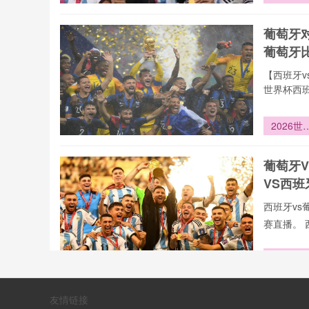
杯：交通
压与安保
葡萄牙
战成热议
葡萄牙
点
【西班牙v
世界杯西班
2026世
杯：16
时空裂
葡萄牙
——跨
VS西
24时区
全球转播
西班牙vs
战
赛直播。 
“廿载沉
终亮剑：
极虎重返
西班牙
友情链接
洲八强”