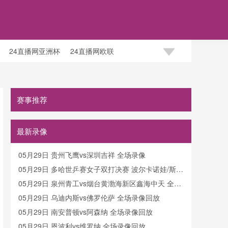
24直播网亚洲杯
24直播网欧联
赛事推荐
最新录像
05月29日 贵州飞鹰vs深圳吉祥 全场录像
05月29日 多哈世乒赛女子双打决赛 波尔卡诺娃/斯佐
科斯vs王曼昱/蒯曼 全场录像回放
05月29日 泉州青工vs烟台黄渤海新区鑫海中天 全场
录像
05月29日 乌迪内斯vs佛罗伦萨 全场录像回放
05月29日 南安普顿vs阿森纳 全场录像回放
05月29日 恩波利vs维罗纳 全场录像回放