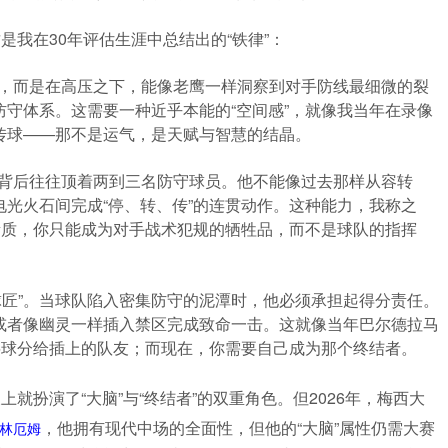
是我在30年评估生涯中总结出的“铁律”：
安全球，而是在高压之下，能像老鹰一样洞察到对手防线最细微的裂
守体系。这需要一种近乎本能的“空间感”，就像我当年在录像
传球——那不是运气，是天赋与智慧的结晶。
接球时背后往往顶着两到三名防守球员。他不能像过去那样从容转
光火石间完成“停、转、传”的连贯动作。这种能力，我称之
素质，你只能成为对手战术犯规的牺牲品，而不是球队的指挥
“传球匠”。当球队陷入密集防守的泥潭时，他必须承担起得分责任。
或者像幽灵一样插入禁区完成致命一击。这就像当年巴尔德拉马
将球分给插上的队友；而现在，你需要自己成为那个终结者。
上就扮演了“大脑”与“终结者”的双重角色。但2026年，梅西大
，他拥有现代中场的全面性，但他的“大脑”属性仍需大赛
林厄姆