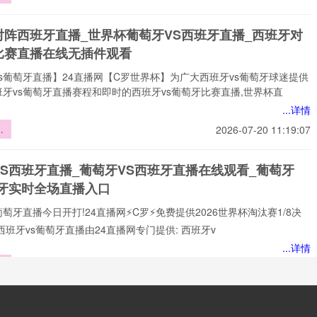
承
挑
对阵西班牙直播_世界杯葡萄牙VS西班牙直播_西班牙对
焦
比赛直播在线无插件观看
s葡萄牙直播】24直播网【C罗世界杯】为广大西班牙vs葡萄牙球迷提供
牙vs葡萄牙直播赛程和即时的西班牙vs葡萄牙比赛直播,世界杯直
...详情
界
2026-07-20 11:19:07
城
变
VS西班牙直播_葡萄牙VS西班牙直播在线观看_葡萄牙
越
班牙实时全场直播入口
的
暗
葡萄牙直播今日开打!24直播网⚡️C罗⚡️免费提供2026世界杯淘汰赛1/8决
西班牙vs葡萄牙直播由24直播网专门提供: 西班牙v
...详情
浮
2026-07-20 11:14:18
太
亚
对葡萄牙直播_世界杯:西班牙对葡萄牙直播免费观看直播