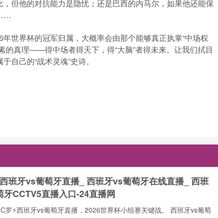
比，但他的对抗能力是隐忧；还是巴西的内马尔，如果他还能保
……
26年世界杯的冠军归属，大概率会由那个能够真正执掌“中场权
朴素的真理——得中场者得天下，得“大脑”者得未来。让我们拭目
于自己的“战术灵魂”史诗。
 西班牙vs葡萄牙直播_ 西班牙vs葡萄牙在线直播_ 西班
萄牙CCTV5直播入口-24直播网
⚡️C罗⚡️西班牙vs葡萄牙直播，2026世界杯小组赛关键战。 西班牙vs葡萄