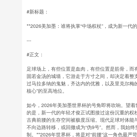
#新标题：
**2026美加墨：谁将执掌“中场权杖”，成为新一代的“
---
#正文：
足球场上，有些位置是血肉，有些位置是筋骨，而有
固若金汤的城墙，它游走于方寸之间，却决定着整
过马拉多纳的鬼魅，齐达内的优雅，以及里克尔梅
核心”的至高地位。
如今，2026年美加墨世界杯的号角即将吹响。望
的是，新一代的年轻才俊正试图接过这份沉重的权杖
古典前腰的生存空间被极度压缩。现代足球对体能与
不向边路转移，或回撤成为“伪9号”。然而，我始
制。**2026年世界杯，将是对“前腰”这一角色最