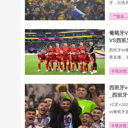
牙，出线
**指尖
象：202
世界杯门
葡萄牙
控球湿度
VS西
应曲线*
西班牙vs
赛直播。 
卡塔尔世
杯：交通
压与安保
西班牙
战成热议
_西班牙
点
⚡️C罗⚡
vs葡萄
卡塔尔世