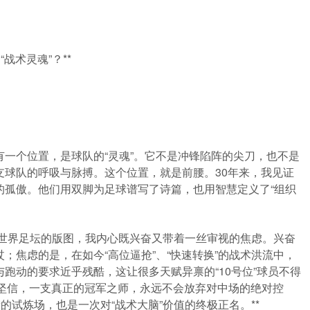
战术灵魂”？**
一个位置，是球队的“灵魂”。它不是冲锋陷阵的尖刀，也不是
支球队的呼吸与脉搏。这个位置，就是前腰。30年来，我见证
的孤傲。他们用双脚为足球谱写了诗篇，也用智慧定义了“组织
着世界足坛的版图，我内心既兴奋又带着一丝审视的焦虑。兴奋
；焦虑的是，在如今“高位逼抢”、“快速转换”的战术洪流中，
跑动的要求近乎残酷，这让很多天赋异禀的“10号位”球员不得
终坚信，一支真正的冠军之师，永远不会放弃对中场的绝对控
严苛的试炼场，也是一次对“战术大脑”价值的终极正名。**