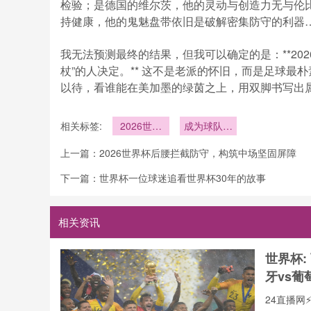
检验；是德国的维尔茨，他的灵动与创造力无与伦
持健康，他的鬼魅盘带依旧是破解密集防守的利器
我无法预测最终的结果，但我可以确定的是：**20
杖”的人决定。** 这不是老派的怀旧，而是足球最
以待，看谁能在美加墨的绿茵之上，用双脚书写出属
相关标签:
2026世界
成为球队进
杯前腰组织
攻大脑
上一篇：
2026世界杯后腰拦截防守，构筑中场坚固屏障
进攻
下一篇：
世界杯一位球迷追看世界杯30年的故事
相关资讯
世界杯:
牙vs葡
24直播网