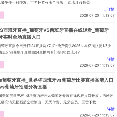
名额争夺一触即发。世界杯赛程表全收录， 西班牙vs葡萄
...详情
气
2026-07-20 11:19:07
6
将
VS西班牙直播_葡萄牙VS西班牙直播在线观看_葡萄牙
响
班牙实时全场直播入口
*
葡萄牙直播今日开打!24直播网⚡️C罗⚡️免费提供2026世界杯淘汰赛1/8决
西班牙vs葡萄牙直播由24直播网专门提供: 西班牙v
...详情
界
2026-07-20 11:19:07
承
挑
vs葡萄牙直播_世界杯西班牙vs葡萄牙比赛直播高清入口
焦
vs葡萄牙预测分析直播
️2026美加墨世界杯1/8决赛西班牙vs葡萄牙专属在线观赛入口开放，西班牙
牙直播高清无损画质全程输出，无需付费、无需会员、无需下载
...详情
界
2026-07-20 11:19:07