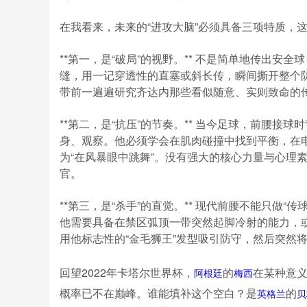
在我看来，未来的“进攻大脑”必须具备三项特质，这
**第一，是“破局”的视野。** 不是简单地传出
缝，用一记穿透性的直塞或斜长传，瞬间撕开整个防
带前一遍遍研究齐达内那些看似随意、实则致命的
**第二，是“抗压”的节奏。** 当今足球，前腰
身、观察。他必须学会在肌肉碰撞中找到平衡，在电
为“在风暴眼中跳舞”。没有强大的核心力量与心理
官。
**第三，是“杀手”的直觉。** 现代前腰不能只做
他需要具备在禁区弧顶一带突然起脚冷射的能力，
用他标志性的“金毛狮王”发型吸引防守，然后突然
回望2022年卡塔尔世界杯，
的
在某种意义
阿根廷
梅西
概率已不在巅峰。谁能填补这个空白？是
的
英格兰
贝