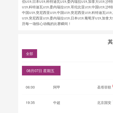
伯U19,日本U19,科特迪瓦U19,委内瑞拉U19,加拿大U19,沙
U19,科特迪瓦U19,委内瑞拉U19,哥伦比亚U19,中国U19,沙特
中国U19,突尼西亚U19,中国U19,突尼西亚U19,科特迪瓦U19
U19,突尼西亚U19,委内瑞拉U19,日本U19,葡萄牙U19,加拿大U19,
历每一场惊心动魄的比赛瞬间！
其
全部
08月07日 星期五
06:00
阿甲
圣塔菲联
19:35
中超
北京国安