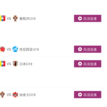
VS
葡萄牙U19
高清直播
VS
突尼西亚U19
高清直播
VS
日本U19
高清直播
VS
加拿大U19
高清直播