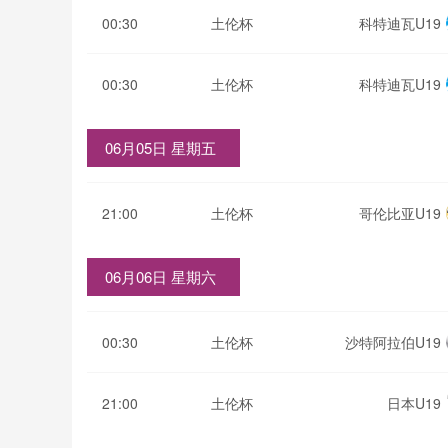
00:30
土伦杯
科特迪瓦U19
00:30
土伦杯
科特迪瓦U19
06月05日 星期五
21:00
土伦杯
哥伦比亚U19
06月06日 星期六
00:30
土伦杯
沙特阿拉伯U19
21:00
土伦杯
日本U19