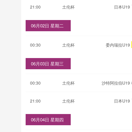
21:00
土伦杯
日本U19
06月02日 星期二
00:30
土伦杯
委内瑞拉U19
06月03日 星期三
00:30
土伦杯
沙特阿拉伯U19
21:00
土伦杯
日本U19
06月04日 星期四