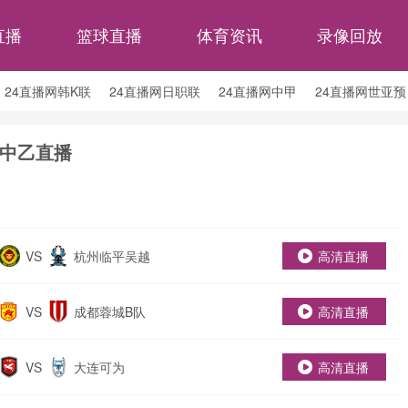
直播
篮球直播
体育资讯
录像回放
24直播网韩K联
24直播网日职联
24直播网中甲
24直播网世亚预
24直播网西甲
24直播网德甲
24直播网欧冠
24直播网中超
中乙直播
VS
杭州临平吴越
高清直播
VS
成都蓉城B队
高清直播
VS
大连可为
高清直播