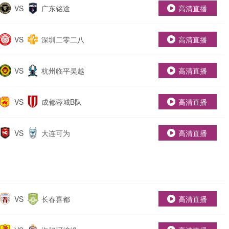
VS
广东铭途
高清直播
VS
深圳二零二八
高清直播
VS
杭州临平吴越
高清直播
VS
成都蓉城B队
高清直播
VS
大连可为
高清直播
VS
长春喜都
高清直播