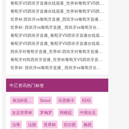
费观看_世界杯今日西班牙vs葡萄牙直播在线观看高
葡萄牙VS西班牙直播在线观看_世界杯葡萄牙VS西班
清视频直播
牙直播_葡萄牙VS西班牙比赛观看直达入口
葡萄牙VS西班牙直播在线观看_世界杯葡萄牙VS西班
牙直播_葡萄牙VS西班牙比赛观看直达入口
世界杯:西班牙vs葡萄牙直播_西班牙vs葡萄牙直播免
费观看_世界杯今日西班牙vs葡萄牙直播在线观看高
世界杯: 西班牙vs葡萄牙直播_ 西班牙vs葡萄牙在线
清视频直播
直播_ 西班牙vs葡萄牙CCTV5直播入口-24直播网
葡萄牙VS西班牙直播_葡萄牙VS西班牙直播在线观看
_葡萄牙VS西班牙实时全场直播入口
葡萄牙VS西班牙直播_葡萄牙VS西班牙直播在线观看
_葡萄牙VS西班牙实时全场直播入口
西班牙对葡萄牙直播_世界杯:西班牙对葡萄牙直播免
费观看直播_世界杯西班牙对葡萄牙直播在线观看高
葡萄牙对阵西班牙直播_世界杯葡萄牙VS西班牙直播
清无插件
_西班牙对葡萄牙比赛直播在线无插件观看
世界杯: 西班牙vs葡萄牙直播_ 西班牙vs葡萄牙在线
直播_ 西班牙vs葡萄牙CCTV5直播入口-24直播网
中乙资讯热门标签
欧冠8强抽
Scout
马雷斯卡
EDG
签仪式
女足世界杯
罗梅罗
阿根廷
中国女足
法蒂
法国
世界杯
切尔西
梅西