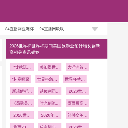
24直播网亚洲杯
24直播网欧联
2026世界杯世界杯期间美国旅游业预计增长创新
高相关资讯标签
“廿载沉浮
美加墨世界
大洋洲首张
终亮剑：太
杯将启“高
门票：
极虎重返亚
“杯赛啸聚
世界杯急救
温应急机
世界杯替补
2026世界
洲八强”
体系为生
制”：降温
席“静默指
杯版图暗藏
新规解析：
命“抢跑”**
暂停与强制
越位判罚进
的关键变量
令网”揭
2026世界
腋窝取代肩
补水新规详
入毫米时代
秘：骨传导
杯赛前集训
《蜀魏吴财
部
时光倒流四
解
技术如何让
周期对俱乐
墨西哥高原
政策略对
十年：墨西
教练战术传
部收官阶段
到海岸：
2026世界
2026世界
哥城冠军国
2026年世
输效率翻倍
竞技状态的
补时变革：
2026世界
杯财务清算
杯预选赛出
度主题民宿
界杯：
冲击模型与
杯的海拔适
第四官员的
机制的启示
梅西2026
线后的17
传奇脚步从
SoFi
风险量化分
应时间窗分
2026世界
秒表与