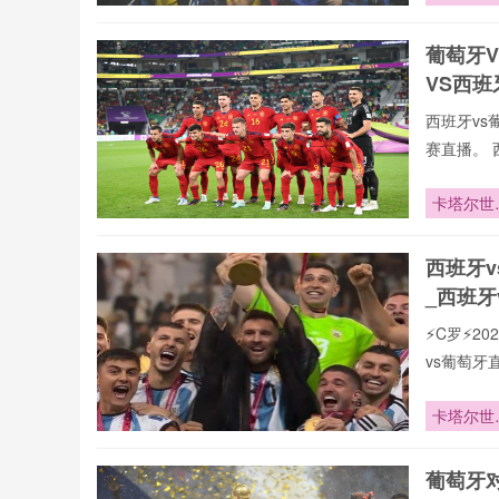
象：2026
世界杯门
葡萄牙
控球湿度
VS西
应曲线**
西班牙vs
赛直播。 
vs葡萄牙
录像回放、
卡塔尔世
们可免费观
杯：交通
压与安保
西班牙
战成热议
_西班牙
点
⚡️C罗⚡
vs葡萄
页在线播
现,打造沉
卡塔尔世
致力于为大
杯：交通
赛直播,西
压与安保
葡萄牙
联赛。24
战成热议