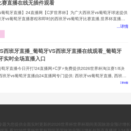
比赛直播在线无插件观看
s葡萄牙直播】24直播网【C罗世界杯】为广大西班牙vs葡萄牙球迷提供
牙vs葡萄牙直播赛程和即时的西班牙vs葡萄牙比赛直播,世界杯直播赛
网打尽。无论您身处何地,都能通过我们的平台享受西班牙vs葡萄牙今日
...详情
直播、西班牙vs葡萄牙直播在线观看、世界杯西班牙vs葡萄牙比赛直播免
插件,高质量的直播服务，让您不错过西班牙vs葡萄牙比赛的精彩瞬间，
网是国内顶尖的体育直播网站之一,专注于提供国内外热门赛事以及西班牙
的免费实时转播,本站始终致力于打造用户
VS西班牙直播_葡萄牙VS西班牙直播在线观看_葡萄牙
班牙实时全场直播入口
暗
葡萄牙直播今日开打!24直播网⚡️C罗⚡️免费提供2026世界杯淘汰赛1/8决
西班牙vs葡萄牙直播由24直播网专门提供: 西班牙vs葡萄牙直播, 西班牙
免费视频直播, 西班牙vs葡萄牙高清在线比赛免费直播、 西班牙vs葡萄牙
...详情
 西班牙vs葡萄牙视频以及足球直播,世界杯直播等多项体育赛事。球迷
浮
赏最新的 西班牙vs葡萄牙直播
太
亚
对葡萄牙直播_世界杯:西班牙对葡萄牙直播免费观看直播
杯西班牙对葡萄牙直播在线观看高清无插件
高专题为您提供全面实时更新的2026世界杯世界杯期间美国旅游业预计
西班牙对葡萄牙直播淘汰赛】⚡⚡24直播网{C罗}✨为您带来世界杯:西班
,看2026世界杯世界杯期间美国旅游业预计增长创新高直播就上24直播网。 