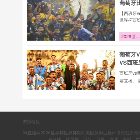
葡萄牙
点
【西班牙v
世界杯西班
事更新一
高清免费
2026世界
费观看无
杯：16城
24直播
时空裂变
vs葡萄牙
葡萄牙
——跨越
VS西
24时区的
全球转播
西班牙vs
战
赛直播。 
vs葡萄牙
录像回放、
“廿载沉
们可免费观
终亮剑：
极虎重返
西班牙
洲八强”
友情链接
_世界
24直播网2026世界杯世界杯期间美国旅游业预计增长创新
【世界杯:
积分榜、球员榜、球队、球星、图片、资料、数据等