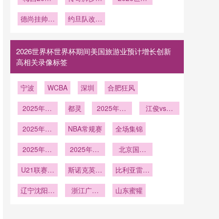
Stadium可
天体能强化
再破纪录
研究》
未停歇
杯亚足联9
2026世界
析
析
开合穹顶应
德尚挂帅再
集训策略
约旦队改写
杯的时间精
席创纪录
对七月酷暑
启程
世界杯剧
度
的温控机制
本：西亚黑
深度剖析
马能否继续
2026世界杯世界杯期间美国旅游业预计增长创新
狂奔？
高相关录像标签
宁波
WCBA
深圳
合肥狂风
2025年12
都灵
2025年12
江俊vs大
月23日
月20日
卫-吉尔伯
2025年12
NBA常规赛
全场集锦
特
月16日
2025年12
2025年12
北京国安
月15日
月5日
U21
U21联赛决
斯诺克英锦
比利亚雷亚
赛第5轮
赛第1轮
尔
辽宁沈阳三
浙江广厦
山东蜜獾
生U19
U19