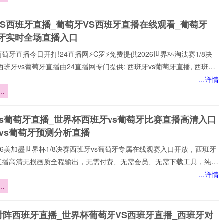
将
VS西班牙直播_葡萄牙VS西班牙直播在线观看_葡萄牙
响
班牙实时全场直播入口
葡萄牙直播今日开打!24直播网⚡️C罗⚡️免费提供2026世界杯淘汰赛1/8决
西班牙vs葡萄牙直播由24直播网专门提供: 西班牙vs葡萄牙直播, 西班牙
免费视频直播, 西班牙vs葡萄牙高清在线比赛免费直播、 西班牙vs葡萄牙
...详情
 西班牙vs葡萄牙视频以及足球直播,世界杯直播等多项体育赛事。球迷
界
赏最新的 西班牙vs葡萄牙直播
承
挑
vs葡萄牙直播_世界杯西班牙vs葡萄牙比赛直播高清入口
焦
vs葡萄牙预测分析直播
️2026美加墨世界杯1/8决赛西班牙vs葡萄牙专属在线观赛入口开放，西班牙
牙直播高清无损画质全程输出，无需付费、无需会员、无需下载工具，纯网
放，新手球迷也能轻松观赛。所有直播均以高清品质和稳定流畅的播放呈
...详情
浸式观赛感受西班牙vs葡萄牙直播网专注顶级西班牙vs葡萄牙赛事直播,
界
家提供稳定、优质的西班牙vs葡萄牙直播服务,涵盖西班牙vs葡萄牙比
承
班牙vs葡萄牙视频观看无插件,西班牙vs葡萄牙直播高清免费观看等热门
挑
对阵西班牙直播_世界杯葡萄牙VS西班牙直播_西班牙对
小时不间断更新西班牙vs葡
焦