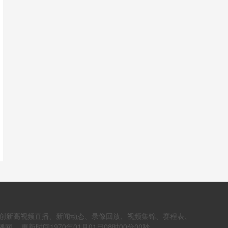
增长创新高视频直播、新闻动态、录像回放、视频集锦、赛程表、
更新时间1970年01月01日08时00分00秒