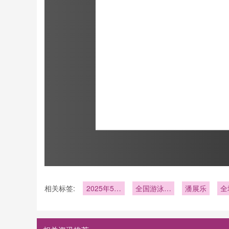
相关标签:
2025年5月
全国游泳冠
潘展乐
全
23日
军赛男子
50米自由
泳决赛