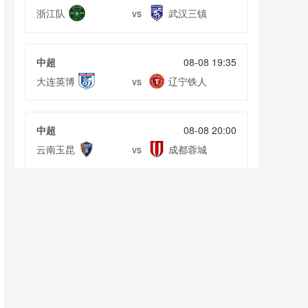
浙江队
武汉三镇
vs
中超
08-08 19:35
大连英博
辽宁铁人
vs
中超
08-08 20:00
云南玉昆
成都蓉城
vs
中甲
08-08 20:00
定南赣联
大连鲲城
vs
巴西甲
08-09 03:00
格雷米奥
圣保罗
vs