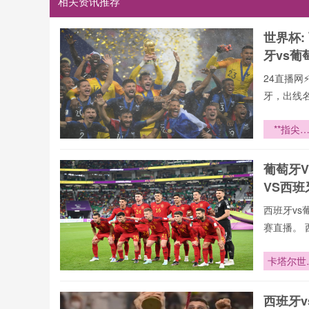
相关资讯推荐
世界杯:
牙vs葡
24直播网
牙，出线
**指尖
象：202
世界杯门
葡萄牙
控球湿度
VS西
应曲线*
西班牙vs
赛直播。 
卡塔尔世
杯：交通
压与安保
西班牙
战成热议