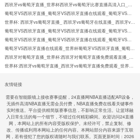
牙比赛直播在线无插件观看
西班牙vs葡萄牙直播_世界杯西班牙vs葡萄牙比赛直播高清入口_西
班牙vs葡萄牙预测分析直播
葡萄牙VS西班牙直播_葡萄牙VS西班牙直播在线观看_葡萄牙VS西
班牙实时全场直播入口
世界杯: 西班牙vs葡萄牙直播_ 西班牙vs葡萄牙在线直播_ 西班牙vs
葡萄牙CCTV5直播入口-24直播网
葡萄牙VS西班牙直播_葡萄牙VS西班牙直播在线观看_葡萄牙VS西
班牙实时全场直播入口
葡萄牙VS西班牙直播_葡萄牙VS西班牙直播在线观看_葡萄牙VS西
班牙实时全场直播入口
葡萄牙VS西班牙直播在线观看_世界杯葡萄牙VS西班牙直播_葡萄牙
VS西班牙比赛观看直达入口
西班牙对葡萄牙直播_世界杯:西班牙对葡萄牙直播免费观看直播_世
界杯西班牙对葡萄牙直播在线观看高清无插件
世界杯:西班牙vs葡萄牙直播_西班牙vs葡萄牙直播免费观看_世界杯
今日西班牙vs葡萄牙直播在线观看高清视频直播
友情链接
需要在智能眼镜上接收赛事提醒，24直播网NBA直播适配AR设备，
无插件高清NBA直播无需会员付费，NBA直播免费在线看关键事件
实时推送。平台提供精简版赛事信息，不影响正常生活。让篮球融
入日常生活的每一个细节，不错过任何精彩瞬间。欢迎访问24直播
网，本网站上的所有内容受版权保护。未经许可，禁止复制、修
改、传播或利用本网站上的任何内容。本网站部分内容来源于互联
网，若有侵犯了您的版权请随时与我们联系。页面更新时间：2026