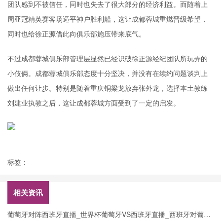
团队感到不被信任，同时也失去了很大部分的经济利益。而随着上
周亚冠精英赛客场逼平神户胜利船，这让成都蓉城重燃晋级希望，
同时也给徐正源借此向俱乐部施压带来底气。
不过成都蓉城俱乐部管理层显然已经识破徐正源经纪团队所玩弄的
小伎俩。成都蓉城俱乐部态度十分坚决，并没有在续约问题谈判上
做出任何让步。特别是随着重庆铜梁龙放弃
张外龙
，选择本土教练
刘建业执教之后，这让成都蓉城方面受到了一定的启发。
标签：
相关资讯
葡萄牙对阵西班牙直播_世界杯葡萄牙VS西班牙直播_西班牙对葡萄