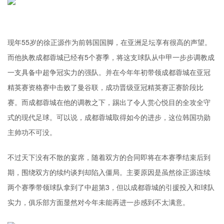
现年55岁的徐正源作为前韩国国脚，在亚洲足坛享有很高的声望。
而他执教成都蓉城已经有5个赛季，将这支球队从中甲一步步调教成
一支具备中超争冠实力的强队。并在今年年初带领成都蓉城在亚冠
精英赛资格赛中击败了曼谷联，成功晋级亚冠精英赛正赛阶段比
赛。而成都蓉城在他的调教之下，踢出了令人赏心悦目的全攻全守
式的现代足球。可以说，成都蓉城取得如今的进步，这位韩国功勋
主帅功不可没。
不过天下没有不散的宴席，随着双方的合同即将在本赛季结束后到
期，围绕双方的续约谈判却陷入僵局。主要原因是虽然徐正源连续
两个赛季带领球队拿到了中超第3，但以成都蓉城的引援投入和球队
实力，俱乐部方面显然对今年未能再进一步感到不太满意。