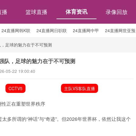
直播
篮球直播
体育资讯
录像回放
24直播网韩K联
24直播网日职联
24直播网中甲
24直播网世亚预
24直播网西甲
24直播网德甲
24直播网欧冠
24直播网中超
强队，足球的魅力在于不可预测
袭强队，足球的魅力在于不可预测
26-05-22 19:00:40
CCTV5
主队VS客队直播
测性正在重塑世界秩序
多所谓的“神话”与“奇迹”。但2026年世界杯，依然让我这个