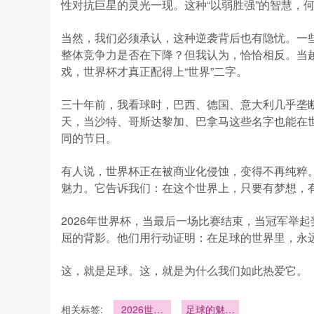
性对抗巨星的灵光一现。这种“以弱胜强”的智慧，
当然，我们必须承认，这种逆袭背后也有隐忧。一
整体竞争力是否在下降？但我认为，恰恰相反。当
戏，世界杯才真正配得上“世界”二字。
三十年前，我看球时，巴西、德国、意大利几乎垄断
天，当沙特、哥斯达黎加、巴拿马这些名字也能在
同的节日。
有人说，世界杯正在被商业化侵蚀，变得不再纯粹
魅力。它告诉我们：在这个世界上，只要有梦想，
2026年世界杯，当最后一场比赛结束，当冠军举
屈的背影。他们用行动证明：在足球的世界里，永
这，就是足球。这，就是为什么我们如此热爱它。
相关标签:
2026世界
足球的魅力