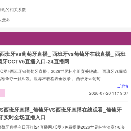
赛表现的相关系数
人意外
 西班牙vs葡萄牙直播_ 西班牙vs葡萄牙在线直播_ 西班
萄牙CCTV5直播入口-24直播网
⚡️C罗⚡️西班牙vs葡萄牙直播，2026世界杯小组赛关键战。 西班牙vs葡萄
名额争夺一触即发。世界杯赛程表全收录， 西班牙vs葡萄
...详情
气
2026-07-20 11:19:07
6
将
VS西班牙直播_葡萄牙VS西班牙直播在线观看_葡萄牙
响
班牙实时全场直播入口
*
葡萄牙直播今日开打!24直播网⚡️C罗⚡️免费提供2026世界杯淘汰赛1/8决