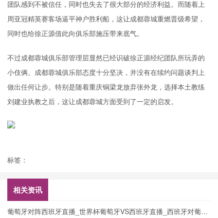
团队感到不被信任，同时也失去了很大部分的经济利益。而随着上
周亚冠精英赛客场逼平神户胜利船，这让成都蓉城重燃晋级希望，
同时也给徐正源借此向俱乐部施压带来底气。
不过成都蓉城俱乐部管理层显然已经识破徐正源经纪团队所玩弄的
小伎俩。成都蓉城俱乐部态度十分坚决，并没有在续约问题谈判上
做出任何让步。特别是随着重庆铜梁龙放弃
张外龙
，选择本土教练
刘建业执教之后，这让成都蓉城方面受到了一定的启发。
标签：
相关资讯
葡萄牙对阵西班牙直播_世界杯葡萄牙VS西班牙直播_西班牙对葡萄