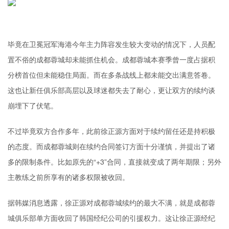
毕竟在卫冕冠军海港今年主力阵容发生较大变动的情况下，人员配
置不俗的成都蓉城却未能抓住机会。成都蓉城本赛季曾一度占据积
分榜首位但未能稳住局面。而在多条战线上都未能交出满意答卷。
这也让新任俱乐部高层以及球迷都失去了耐心，更让双方的续约谈
崩埋下了伏笔。
不过毕竟双方合作多年，此前徐正源方面对于续约留任还是持积极
的态度。而成都蓉城则在续约合同签订方面十分谨慎，并提出了诸
多的限制条件。比如原先的“+3”合同，直接就变成了两年期限；另外
主教练之前所享有的诸多权限被收回。
据韩媒消息透露，徐正源对成都蓉城续约的最大不满，就是成都蓉
城俱乐部单方面收回了韩国经纪公司的引援权力。这让徐正源经纪