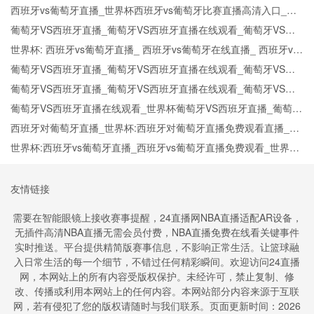
牙比赛直播在线无插件观看
西班牙vs葡萄牙直播_世界杯西班牙vs葡萄牙比赛直播高清入口_西
班牙vs葡萄牙预测分析直播
葡萄牙VS西班牙直播_葡萄牙VS西班牙直播在线观看_葡萄牙VS西
班牙实时全场直播入口
世界杯: 西班牙vs葡萄牙直播_ 西班牙vs葡萄牙在线直播_ 西班牙vs
葡萄牙CCTV5直播入口-24直播网
葡萄牙VS西班牙直播_葡萄牙VS西班牙直播在线观看_葡萄牙VS西
班牙实时全场直播入口
葡萄牙VS西班牙直播_葡萄牙VS西班牙直播在线观看_葡萄牙VS西
班牙实时全场直播入口
葡萄牙VS西班牙直播在线观看_世界杯葡萄牙VS西班牙直播_葡萄牙
VS西班牙比赛观看直达入口
西班牙对葡萄牙直播_世界杯:西班牙对葡萄牙直播免费观看直播_世
界杯西班牙对葡萄牙直播在线观看高清无插件
世界杯:西班牙vs葡萄牙直播_西班牙vs葡萄牙直播免费观看_世界杯
今日西班牙vs葡萄牙直播在线观看高清视频直播
友情链接
需要在智能眼镜上接收赛事提醒，24直播网NBA直播适配AR设备，
无插件高清NBA直播无需会员付费，NBA直播免费在线看关键事件
实时推送。平台提供精简版赛事信息，不影响正常生活。让篮球融
入日常生活的每一个细节，不错过任何精彩瞬间。欢迎访问24直播
网，本网站上的所有内容受版权保护。未经许可，禁止复制、修
改、传播或利用本网站上的任何内容。本网站部分内容来源于互联
网，若有侵犯了您的版权请随时与我们联系。页面更新时间：2026