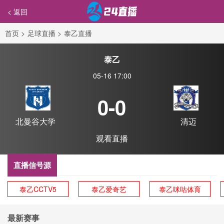
< 返回
首页
>
足球直播
>
泰乙直播
泰乙
05-16 17:00
0-0
北曼谷大学
清迈
观看直播
直播信号源
泰乙CCTV5
泰乙爱奇艺
泰乙咪咕体育
最新赛事